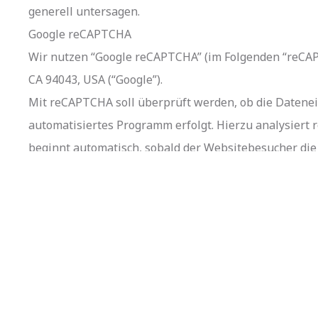
generell untersagen.
Google reCAPTCHA
Wir nutzen “Google reCAPTCHA” (im Folgenden “reCAPT
CA 94043, USA (“Google”).
Mit reCAPTCHA soll überprüft werden, ob die Datenei
automatisiertes Programm erfolgt. Hierzu analysier
beginnt automatisch, sobald der Websitebesucher die 
Verweildauer des Websitebesuchers auf der Website 
weitergeleitet.
Die reCAPTCHA-Analysen laufen vollständig im Hinter
Die Datenverarbeitung erfolgt auf Grundlage von Art. 
missbräuchlicher automatisierter Ausspähung und vo
Weitere Informationen zu Google reCAPTCHA sowie di
https://www.google.com/intl/de/policies/privacy/ und