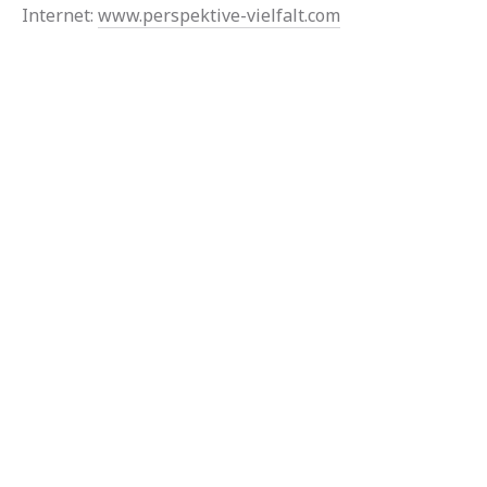
Internet:
www.perspektive-vielfalt.com
Handelsregister Amtsgericht Köln HRB 108207 | USt.-
IdNr. DE
Bankverbindung: Sparkasse KölnBonn IBAN: DE18
3705 0198 1936 0389 99
BIC: COLSDE33XXX
Spendenkonto:
Perspektive Vielfalt gGmbH
Sparkasse KölnBonn IBAN: DE18 3705 0198 1936 0389
99
BIC: COLSDE33XXX
Stichwort: Dersimmuseum