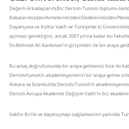
Değerli Arkadaşlarım;Biz Dersim-Tunceli toplumu kendi
Babalarımızdan/Annelerimizden/Dedelerimizden/Neneleri
Dayanışma ve Kültür Vakfı ve Türkiye’de ki Üniversitel
açılması gerektiğini, ancak 2007 yılına kadar bu Fakül
Sn.Mehmet Ali Kankotan’ın girişimleri ile bir araya gel
Bu amaç doğrultusunda bir araya gelmemiz bize iki katk
Dersim/tuncelili akademisyenlerin bir araya gelme özlem
Ankara ve İstanbul’da Dersim/Tunceli’li akademisyenler
Dersim Avrupa Akademik Değişim Vakfı’nı biz akademis
Vakfın Birlik ve dayanışmayı sağlamasının yanında Tunce