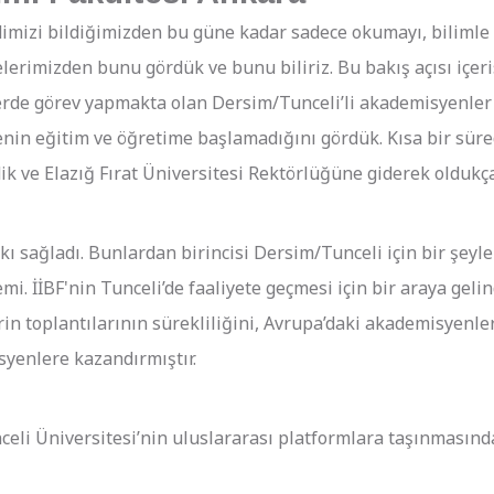
mizi bildiğimizden bu güne kadar sadece okumayı, bilimle 
mizden bunu gördük ve bunu biliriz. Bu bakış açısı içeris
erde görev yapmakta olan Dersim/Tunceli’li akademisyenler o
tenin eğitim ve öğretime başlamadığını gördük. Kısa bir sür
dik ve Elazığ Fırat Üniversitesi Rektörlüğüne giderek oldukça
ı sağladı. Bunlardan birincisi Dersim/Tunceli için bir şeyle
i. İİBF'nin Tunceli’de faaliyete geçmesi için bir araya geli
in toplantılarının sürekliliğini, Avrupa’daki akademisyenle
yenlere kazandırmıştır.
li Üniversitesi’nin uluslararası platformlara taşınmasında 