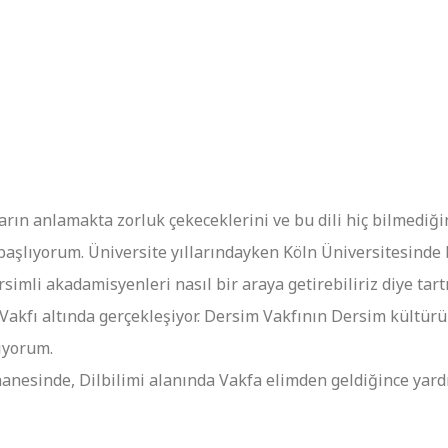
rın anlamakta zorluk çekeceklerini ve bu dili hiç bilmedi
e başlıyorum. Üniversite yıllarındayken Köln Üniversitesind
imli akadamisyenleri nasıl bir araya getirebiliriz diye tart
ı altında gerçekleşiyor. Dersim Vakfının Dersim kültürünü
ıyorum.
nesinde, Dilbilimi alanında Vakfa elimden geldiğince yard