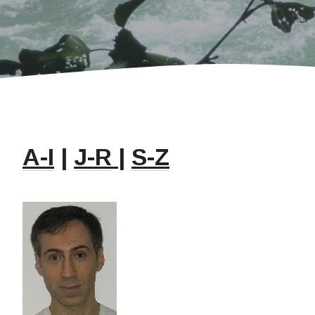
A-I
|
J-R
|
S-Z