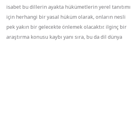
isabet bu dillerin ayakta hükümetlerin yerel tanıtımı
için herhangi bir yasal hüküm olarak, onların nesli
pek yakın bir gelecekte önlemek olacaktır. ilginç bir
araştırma konusu kaybı yanı sıra, bu da dil dünya
görüşünün bir specifi-kural Çeşidi ölümü anlamına
gelecektir.
Duyuru
Previous