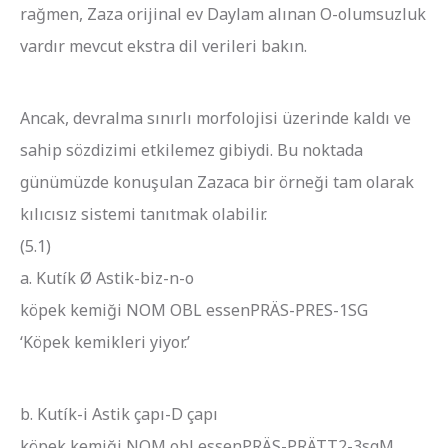
rağmen, Zaza orijinal ev Daylam alınan O-olumsuzluk
vardır mevcut ekstra dil verileri bakın.
Ancak, devralma sınırlı morfolojisi üzerinde kaldı ve
sahip sözdizimi etkilemez gibiydi. Bu noktada
günümüzde konuşulan Zazaca bir örneği tam olarak
kılıcısız sistemi tanıtmak olabilir.
(5.1)
a. Kutík Ø Astik-biz-n-o
köpek kemiği NOM OBL essenPRÄS-PRES-1SG
‘Köpek kemikleri yiyor.’
b. Kutík-i Astik çapı-D çapı
köpek kemiği NOM obl essenPRÄS-PRÄTT2-3sgM